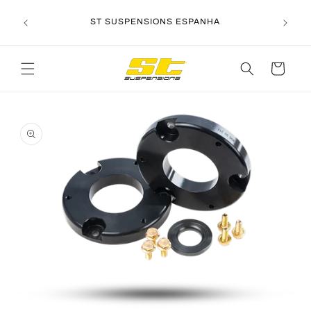
Saltar
para o
ST SUSPENSIONS ESPANHA
conteúdo
Carrinho
Saltar para
a
informação
do produto