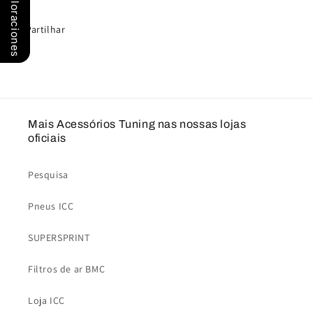
Valoraciones
ST
ST
traseiros:
traseiros:
Partilhar
68530073
68530073
Mais Acessórios Tuning nas nossas lojas
oficiais
Pesquisa
Pneus ICC
SUPERSPRINT
Filtros de ar BMC
Loja ICC