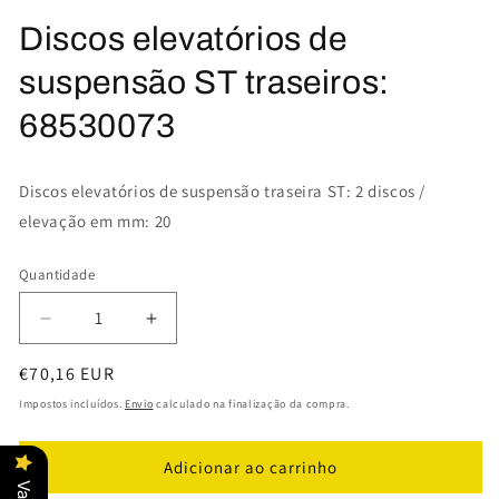
Abrir
conteúdo
Discos elevatórios de
multimédia
1
em
suspensão ST traseiros:
modal
68530073
Discos elevatórios de suspensão traseira ST: 2 discos /
elevação em mm: 20
Quantidade
Quantidade
Diminuir
Aumentar
a
a
Preço
€70,16 EUR
quantidade
quantidade
de
de
normal
Impostos incluídos.
Envio
calculado na finalização da compra.
Discos
Discos
elevatórios
elevatórios
Adicionar ao carrinho
de
de
suspensão
suspensão