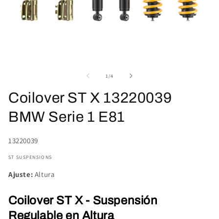
Abrir
Ab
elemento
el
multimedia
mu
de
1
/
4
1
2
en
en
Coilover ST X 13220039
una
un
ventana
ve
modal
mo
BMW Serie 1 E81
SKU:
13220039
ST SUSPENSIONS
Ajuste:
Altura
Coilover ST X - Suspensión
Regulable en Altura