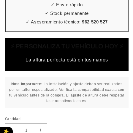
✓ Envío rápido
✓ Stock permanente
✓ Asesoramiento técnico:
962 520 527
⚡ PERSONALIZA TU VEHÍCULO HOY ⚡
La altura perfecta está en tus manos
Nota importante:
La instalación y ajuste deben ser realizados
por un taller especializado. Verifica la compatibilidad exacta con
tu vehículo antes de la compra. El ajuste de altura debe respetar
las normativas locales.
Cantidad
Cantidad
Reducir
Aumentar