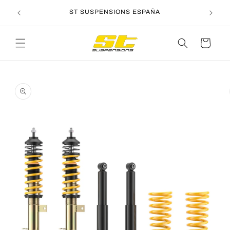
Ir
directamente
ST SUSPENSIONS ESPAÑA
al contenido
Carrito
Ir
directamente
a la
información
del producto