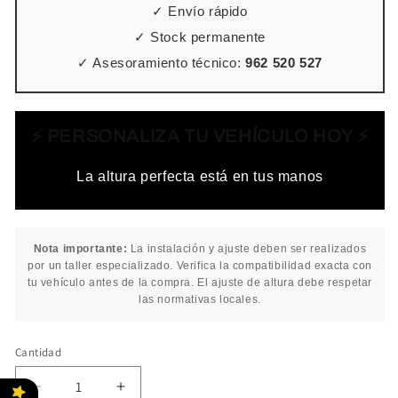
✓ Envío rápido
✓ Stock permanente
✓ Asesoramiento técnico:
962 520 527
⚡ PERSONALIZA TU VEHÍCULO HOY ⚡
La altura perfecta está en tus manos
Nota importante:
La instalación y ajuste deben ser realizados
por un taller especializado. Verifica la compatibilidad exacta con
tu vehículo antes de la compra. El ajuste de altura debe respetar
las normativas locales.
Cantidad
Cantidad
Reducir
Aumentar