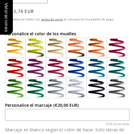
cantidad
cantidad
Valoraciones
Precio
€893,78 EUR
para
para
Coilover
Coilover
habitual
Impuestos incluidos. Los
gastos de envío
se calculan en la pantalla de pago.
ST
ST
X
X
Personalice el color de los muelles
13225028
13225028
MERCEDES-
MERCEDES-
BENZ
BENZ
Clase
Clase
C
C
W204
W204
Personalice el marcaje
(€20,00 EUR)
0/25 caracteres
Marcaje en blanco según el color de base. Solo letras de