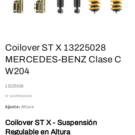
Abrir
elemento
Coilover ST X 13225028
multimedia
1
en
MERCEDES-BENZ Clase C
una
ventana
W204
modal
SKU:
13225028
ST SUSPENSIONS
Ajuste:
Altura
Coilover ST X - Suspensión
Regulable en Altura