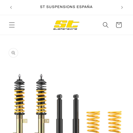
Ir
directamente
ST SUSPENSIONS ESPAÑA
al contenido
Carrito
Ir
directamente
a la
información
del producto