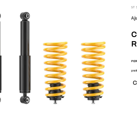
ST
Aj
C
R
PER
pref
Ca