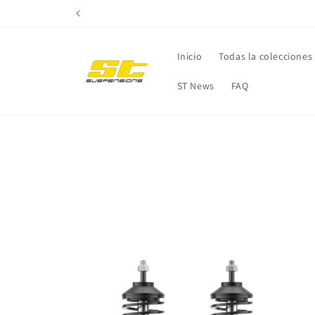
Ir
directamente
al contenido
Inicio
Todas la colecciones
ST News
FAQ
Ir
directamente
a la
información
del producto