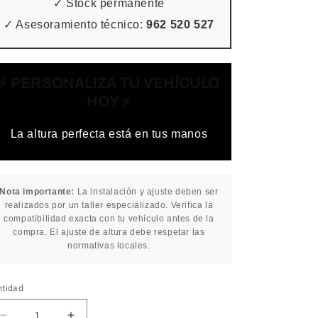
✓ Stock permanente
✓ Asesoramiento técnico:
962 520 527
⚡ PERSONALIZA TU VEHÍCULO
HOY ⚡
La altura perfecta está en tus manos
Nota importante:
La instalación y ajuste deben ser
realizados por un taller especializado. Verifica la
compatibilidad exacta con tu vehículo antes de la
compra. El ajuste de altura debe respetar las
normativas locales.
ntidad
ntidad