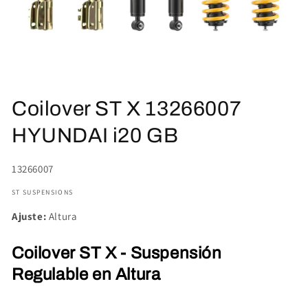
Abrir
elemento
Coilover ST X 13266007
multimedia
1
en
HYUNDAI i20 GB
una
ventana
modal
SKU:
13266007
ST SUSPENSIONS
Ajuste:
Altura
Coilover ST X - Suspensión
Regulable en Altura