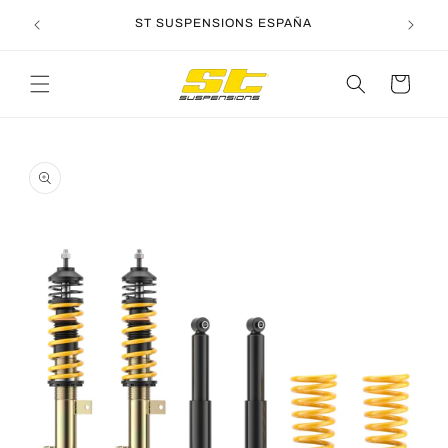
Ir
directamente
ST SUSPENSIONS ESPAÑA
al contenido
Carrito
Ir
directamente
a la
información
del producto