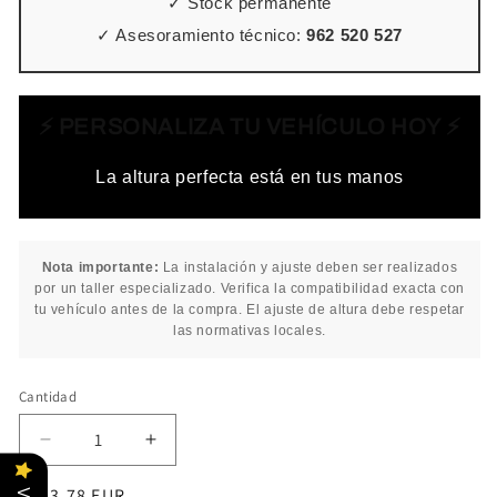
✓ Stock permanente
✓ Asesoramiento técnico:
962 520 527
⚡ PERSONALIZA TU VEHÍCULO HOY ⚡
La altura perfecta está en tus manos
Nota importante:
La instalación y ajuste deben ser realizados
por un taller especializado. Verifica la compatibilidad exacta con
tu vehículo antes de la compra. El ajuste de altura debe respetar
las normativas locales.
Cantidad
Cantidad
Reducir
Aumentar
cantidad
cantidad
Precio
€893,78 EUR
para
para