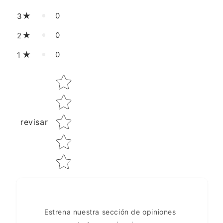
0
3
0
2
0
1
Star rating
revisar
Estrena nuestra sección de opiniones