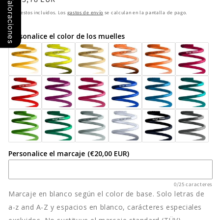
Valoraciones
Coilover
Coilover
habitual
Impuestos incluidos. Los
gastos de envío
se calculan en la pantalla de pago.
ST
ST
X
X
Personalice el color de los muelles
13266007
13266007
HYUNDAI
HYUNDAI
i20
i20
GB
GB
Personalice el marcaje
(€20,00 EUR)
0/25 caracteres
Marcaje en blanco según el color de base. Solo letras de
a-z and A-Z y espacios en blanco, carácteres especiales