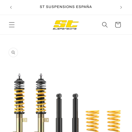
Ir
directamente
ST SUSPENSIONS ESPAÑA
al contenido
Carrito
Ir
directamente
a la
información
del producto