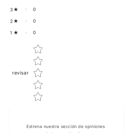
0
3
0
2
0
1
Star rating
revisar
Estrena nuestra sección de opiniones