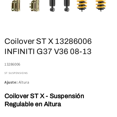
Abrir
elemento
Coilover ST X 13286006
multimedia
1
en
INFINITI G37 V36 08-13
una
ventana
modal
SKU:
13286006
ST SUSPENSIONS
Ajuste:
Altura
Coilover ST X - Suspensión
Regulable en Altura