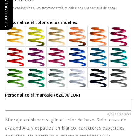
Valoraciones
Coilover
Coilover
habitual
Impuestos incluidos. Los
gastos de envío
se calculan en la pantalla de pago.
ST
ST
X
X
Personalice el color de los muelles
13286006
13286006
INFINITI
INFINITI
G37
G37
V36
V36
08-
08-
13
13
Personalice el marcaje
(€20,00 EUR)
0/25 caracteres
Marcaje en blanco según el color de base. Solo letras de
a-z and A-Z y espacios en blanco, carácteres especiales