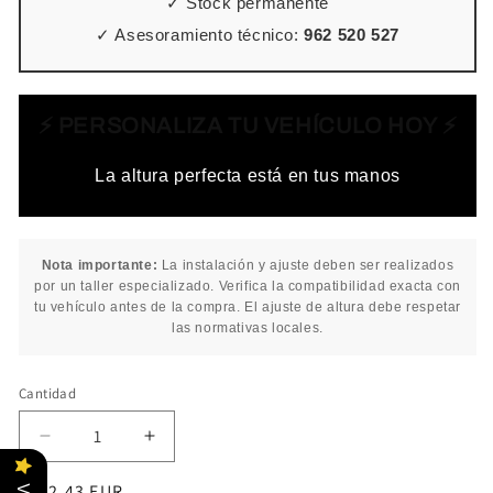
✓ Stock permanente
✓ Asesoramiento técnico:
962 520 527
⚡ PERSONALIZA TU VEHÍCULO HOY ⚡
La altura perfecta está en tus manos
Nota importante:
La instalación y ajuste deben ser realizados
por un taller especializado. Verifica la compatibilidad exacta con
tu vehículo antes de la compra. El ajuste de altura debe respetar
las normativas locales.
Cantidad
Cantidad
Reducir
Aumentar
cantidad
cantidad
Precio
€812,43 EUR
para
para