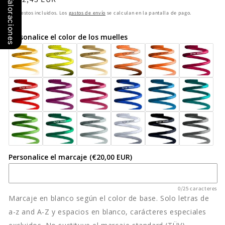
Valoraciones
Coilover
Coilover
habitual
Impuestos incluidos. Los
gastos de envío
se calculan en la pantalla de pago.
ST
ST
X
X
Personalice el color de los muelles
13290004
13290004
RENAULT
RENAULT
Twingo
Twingo
C06
C06
02/93-
02/93-
Personalice el marcaje
(€20,00 EUR)
0/25 caracteres
Marcaje en blanco según el color de base. Solo letras de
a-z and A-Z y espacios en blanco, carácteres especiales