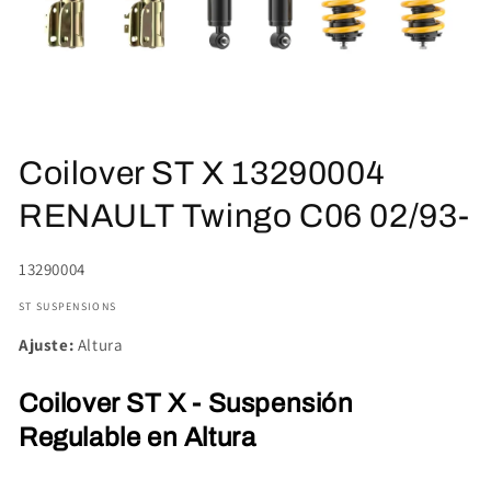
Abrir
elemento
Coilover ST X 13290004
multimedia
1
en
RENAULT Twingo C06 02/93-
una
ventana
modal
SKU:
13290004
ST SUSPENSIONS
Ajuste:
Altura
Coilover ST X - Suspensión
Regulable en Altura