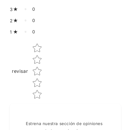
0
3
0
2
0
1
Star rating
revisar
Estrena nuestra sección de opiniones