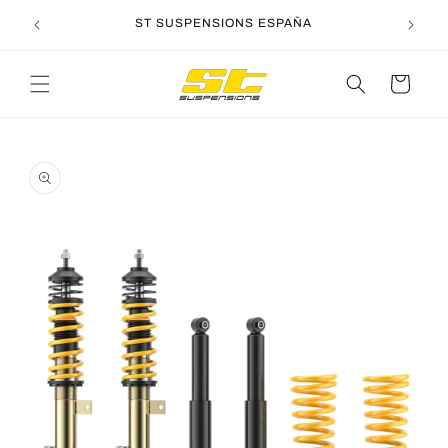
Ir
directamente
ST SUSPENSIONS ESPAÑA
al contenido
Carrito
Ir
directamente
a la
información
del producto