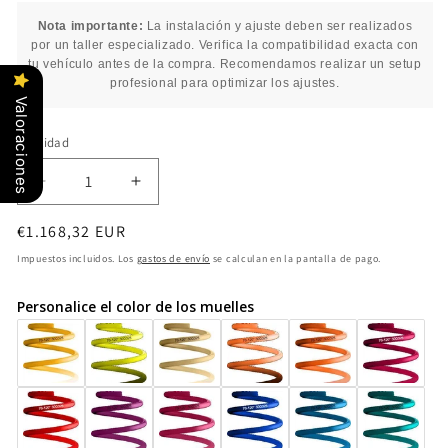
Nota importante:
La instalación y ajuste deben ser realizados
por un taller especializado. Verifica la compatibilidad exacta con
tu vehículo antes de la compra. Recomendamos realizar un setup
profesional para optimizar los ajustes.
Valoraciones
Cantidad
Cantidad
Reducir
Aumentar
cantidad
cantidad
Precio
€1.168,32 EUR
para
para
Coilover
Coilover
habitual
Impuestos incluidos. Los
gastos de envío
se calculan en la pantalla de pago.
ST
ST
XA
XA
Personalice el color de los muelles
1821000A
1821000A
AUDI
AUDI
A6
A6
4G
4G