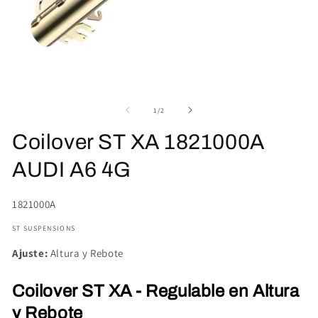
Abrir
Ab
elemento
el
multimedia
mu
de
1
/
2
1
2
en
en
Coilover ST XA 1821000A
una
un
ventana
ve
modal
mo
AUDI A6 4G
SKU:
1821000A
ST SUSPENSIONS
Ajuste:
Altura y Rebote
Coilover ST XA - Regulable en Altura
y Rebote