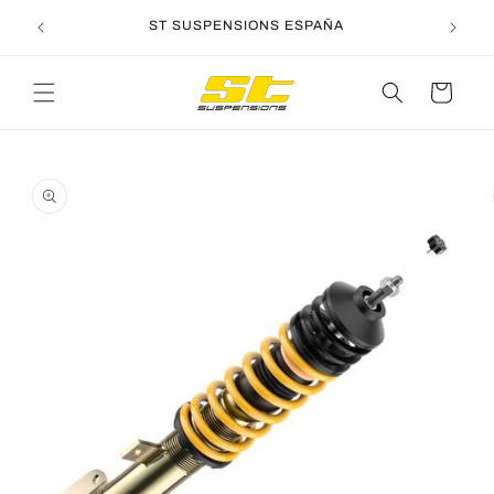
Ir
directamente
ST SUSPENSIONS ESPAÑA
al contenido
Carrito
Ir
directamente
a la
información
del producto