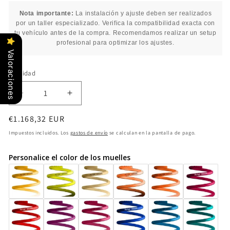
Nota importante:
La instalación y ajuste deben ser realizados
por un taller especializado. Verifica la compatibilidad exacta con
tu vehículo antes de la compra. Recomendamos realizar un setup
profesional para optimizar los ajustes.
Valoraciones
Cantidad
Cantidad
Reducir
Aumentar
cantidad
cantidad
Precio
€1.168,32 EUR
para
para
Coilover
Coilover
habitual
Impuestos incluidos. Los
gastos de envío
se calculan en la pantalla de pago.
ST
ST
XA
XA
Personalice el color de los muelles
18230057
18230057
FORD
FORD
Focus
Focus
III
III
DYB
DYB