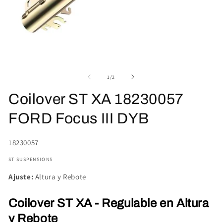
Abrir
Ab
elemento
el
multimedia
mu
de
1
/
2
1
2
en
en
Coilover ST XA 18230057
una
un
ventana
ve
modal
mo
FORD Focus III DYB
SKU:
18230057
ST SUSPENSIONS
Ajuste:
Altura y Rebote
Coilover ST XA - Regulable en Altura
y Rebote