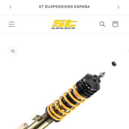
Ir
directamente
ST SUSPENSIONS ESPAÑA
al contenido
Carrito
Ir
directamente
a la
información
del producto