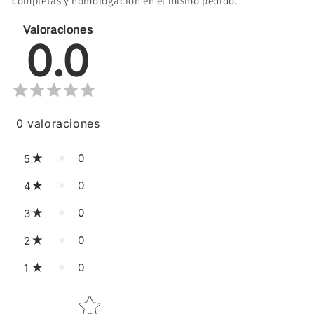
completas y homologación en el mismo pedido.
Valoraciones
0.0
0
valoraciones
0
5
0
4
0
3
0
2
0
1
Star rating