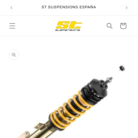
Ir
directamente
ST SUSPENSIONS ESPAÑA
al contenido
Carrito
Ir
directamente
a la
información
del producto