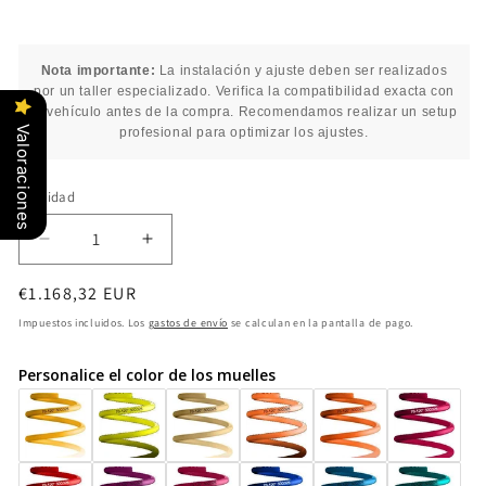
Nota importante:
La instalación y ajuste deben ser realizados
por un taller especializado. Verifica la compatibilidad exacta con
tu vehículo antes de la compra. Recomendamos realizar un setup
Valoraciones
profesional para optimizar los ajustes.
Cantidad
Cantidad
Reducir
Aumentar
cantidad
cantidad
Precio
€1.168,32 EUR
para
para
Coilover
Coilover
habitual
Impuestos incluidos. Los
gastos de envío
se calculan en la pantalla de pago.
ST
ST
XA
XA
Personalice el color de los muelles
182800CB
182800CB
VOLKSWAGEN
VOLKSWAGEN
Golf
Golf
VII
VII
R
R