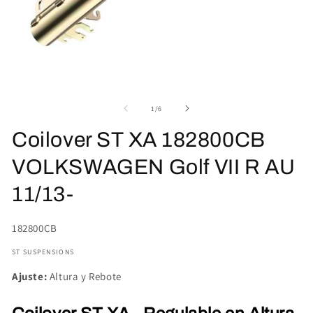
Abrir
Ab
elemento
el
multimedia
mu
de
1
/
6
1
2
en
en
Coilover ST XA 182800CB
una
un
ventana
ve
modal
mo
VOLKSWAGEN Golf VII R AU
11/13-
SKU:
182800CB
ST SUSPENSIONS
Ajuste:
Altura y Rebote