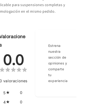
licable para suspensiones completas y
mologación en el mismo pedido.
Valoracione
s
Estrena
nuestra
0.0
sección de
opiniones y
comparte
tu
0
valoraciones
experiencia
0
5
0
4