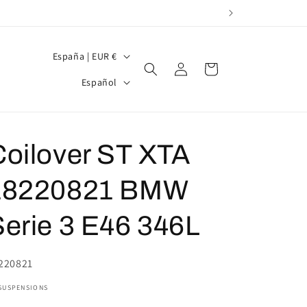
P
España | EUR €
Iniciar
Carrito
a
I
sesión
Español
í
d
s
i
/
o
Coilover ST XTA
r
m
e
18220821 BMW
a
g
Serie 3 E46 346L
i
ó
U:
220821
n
 SUSPENSIONS