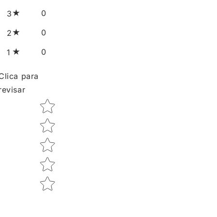
0
3
0
2
0
1
Clica para
revisar
Star rating