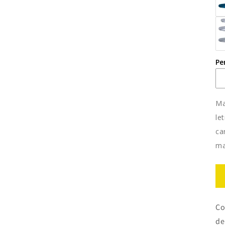
Pe
Ma
le
ca
ma
Co
de