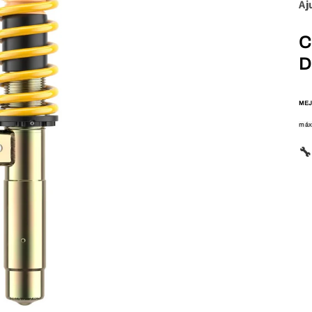
Aj
C
D
MEJ
máx
🔧