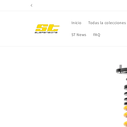
Ir
directamente
al contenido
Inicio
Todas la colecciones
ST News
FAQ
Ir
directamente
a la
información
del producto