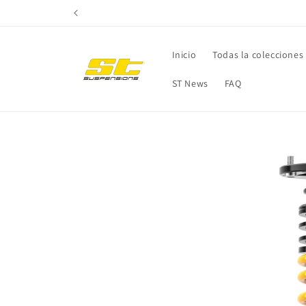
Ir
directamente
al contenido
Inicio
Todas la colecciones
ST News
FAQ
Ir
directamente
a la
información
del producto