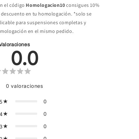
n el código
Homologacion10
consigues 10%
 descuento en tu homologación. *solo se
licable para suspensiones completas y
mologación en el mismo pedido.
Valoraciones
0.0
0
valoraciones
0
5
0
4
0
3
0
2