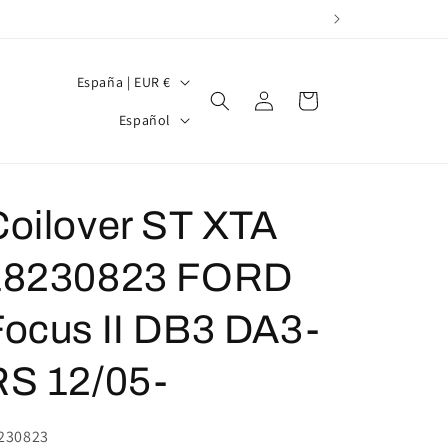
P
España | EUR €
Iniciar
Carrito
a
I
sesión
Español
í
d
s
i
/
o
Coilover ST XTA
r
m
e
18230823 FORD
a
g
Focus II DB3 DA3-
i
ó
RS 12/05-
n
U:
230823