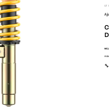
ST
Aj
C
D
MEJ
máx
🔧