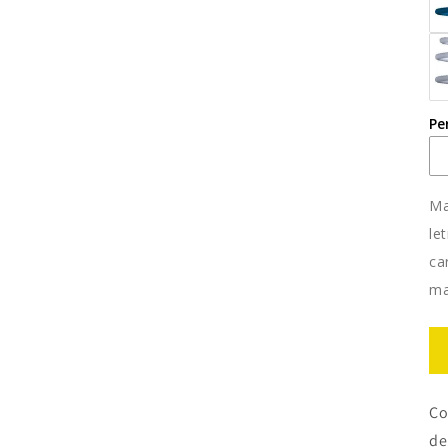
Pe
Ma
le
ca
ma
Co
de