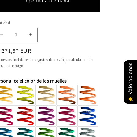
ingeniería alemana
ntidad
ntidad
Reducir
Aumentar
cantidad
cantidad
ecio
.371,67 EUR
para
para
Coilover
Coilover
bitual
uestos incluidos. Los
gastos de envío
se calculan en la
ST
ST
Valoraciones
talla de pago.
XTA
XTA
18282802
18282802
rsonalice el color de los muelles
SEAT
SEAT
Toledo
Toledo
1M
1M
04/99-
04/99-