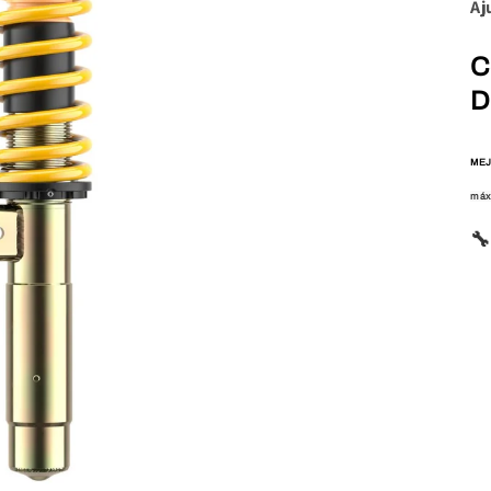
Aj
C
D
MEJ
máx
🔧