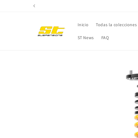
Ir
directamente
al contenido
Inicio
Todas la colecciones
ST News
FAQ
Ir
directamente
a la
información
del producto