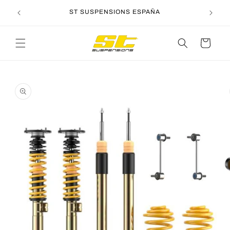
Ir
directamente
ST SUSPENSIONS ESPAÑA
al contenido
Carrito
Ir
directamente
a la
información
del producto