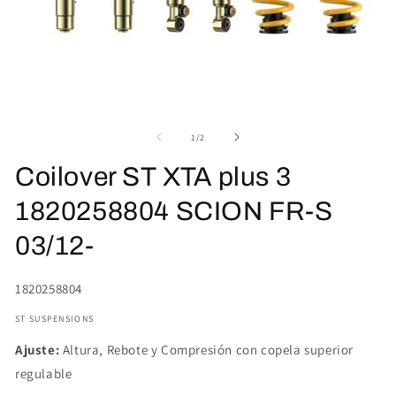
Abrir
Ab
elemento
el
multimedia
mu
de
1
/
2
1
2
en
en
Coilover ST XTA plus 3
una
un
ventana
ve
modal
mo
1820258804 SCION FR-S
03/12-
SKU:
1820258804
ST SUSPENSIONS
Ajuste:
Altura, Rebote y Compresión con copela superior
regulable