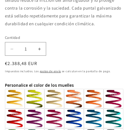
sellado reduce la fricción del amortiguador y lo protege
contra la corrosión y la suciedad. Cada puntal galvanizado
está sellado repetidamente para garantizar la máxima
durabilidad en cualquier condición climática.
Cantidad
Cantidad
Reducir
Aumentar
cantidad
cantidad
Precio
€2.388,48 EUR
para
para
Coilover
Coilover
habitual
Impuestos incluidos. Los
gastos de envío
se calculan en la pantalla de pago.
ST
ST
XTA
XTA
Personalice el color de los muelles
plus
plus
3
3
1820258804
1820258804
SCION
SCION
FR-
FR-
S
S
03/12-
03/12-