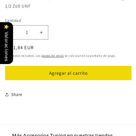
1/2 Zoll UNF
Cantidad
Cantidad
Valoraciones
Reducir
Aumentar
cantidad
cantidad
Precio
€171,84 EUR
para
para
Kit
Kit
habitual
Impuestos incluidos. Los
gastos de envío
se calculan en la pantalla de pago.
de
de
separadores
separadores
Agregar al carrito
de
de
rueda
rueda
ST
ST
AZX
AZX
Share
56060031
56060031
Más Accesorios Tuning en nuestras tiendas