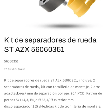
Abrir
elemento
Kit de separadores de rueda
multimedia
1
en
ST AZX 56060351
una
ventana
modal
SKU:
56060351
ST SUSPENSIONS
Kit de separadores de rueda ST AZX 56060351/ incluye: 2
separadores de rueda, kit con tornilleria de montaje, 2 aros
adaptadores/ mm de separación por eje: 70/ (PCD) Patrón de
pernos 5x114,3, Buje Ø 63,4/ Ø exterior mm
disco espaciador 155 /Medidas kit de tronilleria de montaje: