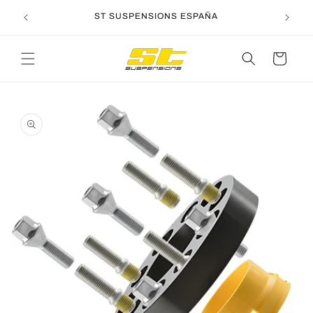
Ir
directamente
ST SUSPENSIONS ESPAÑA
al contenido
Carrito
Ir
directamente
a la
información
del producto