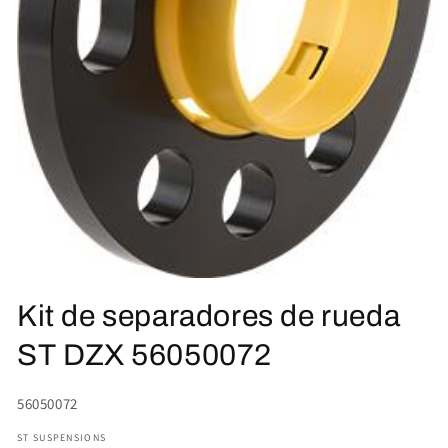
Abrir
elemento
Kit de separadores de rueda
multimedia
1
en
ST DZX 56050072
una
ventana
modal
SKU:
56050072
ST SUSPENSIONS