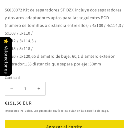
56050072 Kit de separadores ST DZX incluye dos separadores
y dos aros adaptadores aptos para las seguientes PCD
(numero de tornillos x distancia entre ellos) : 4x108 / 4x114,3 /
5x108 / 5x110 /
5x112 / 5x114,3 /
5x115 / 5x118 /
Valoraciones
5x120 / 5x120,65 diámetro de buje: 60,1 diámtero exterior
centrador:155 distancia que separa por eje :50mm
Cantidad
Cantidad
Reducir
Aumentar
cantidad
cantidad
Precio
€151,50 EUR
para
para
Kit
Kit
habitual
Impuestos incluidos. Los
gastos de envío
se calculan en la pantalla de pago.
de
de
separadores
separadores
Agregar al carrito
de
de