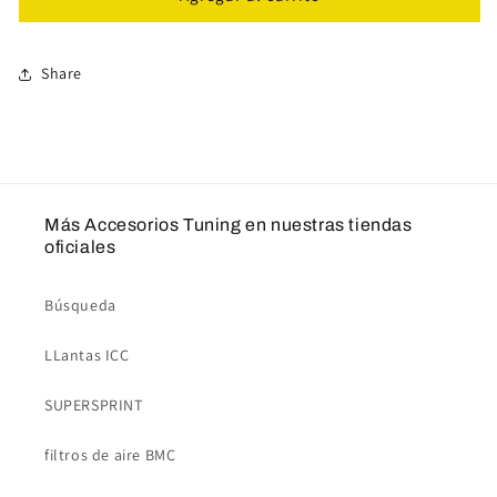
rueda
rueda
ST
ST
DZX
DZX
Share
56050072
56050072
Más Accesorios Tuning en nuestras tiendas
oficiales
Búsqueda
LLantas ICC
SUPERSPRINT
filtros de aire BMC