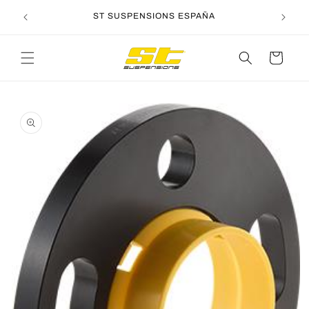
Ir
directamente
ST SUSPENSIONS ESPAÑA
al contenido
Carrito
Ir
directamente
a la
información
del producto