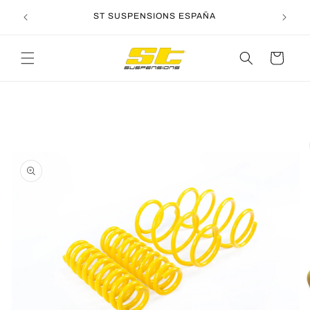
Ir
directamente
ST SUSPENSIONS ESPAÑA
al contenido
Carrito
Ir
directamente
a la
información
del producto