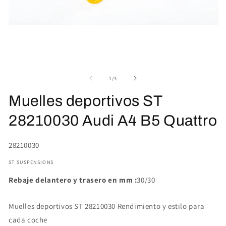
Abrir
elemento
multimedia
Ab
1
el
en
mu
una
2
ventana
en
de
1
/
3
modal
un
ve
Muelles deportivos ST
mo
28210030 Audi A4 B5 Quattro
SKU:
28210030
ST SUSPENSIONS
Rebaje delantero y trasero en mm :
30/30
Muelles deportivos ST 28210030 Rendimiento y estilo para
cada coche