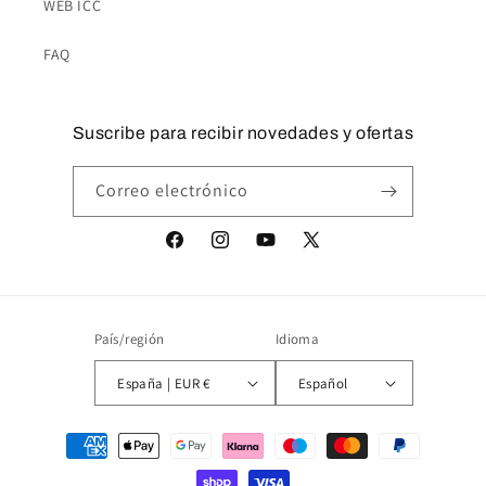
WEB ICC
FAQ
Suscribe para recibir novedades y ofertas
Correo electrónico
Facebook
Instagram
YouTube
X
(Twitter)
País/región
Idioma
España | EUR €
Español
Formas
de