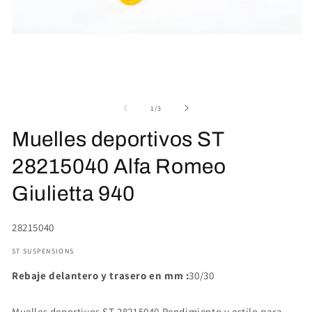
Abrir
elemento
multimedia
Ab
1
el
en
mu
una
2
ventana
en
de
1
/
3
modal
un
ve
Muelles deportivos ST
mo
28215040 Alfa Romeo
Giulietta 940
SKU:
28215040
ST SUSPENSIONS
Rebaje delantero y trasero en mm :
30/30
Muelles deportivos ST 28215040 Rendimiento y estilo para