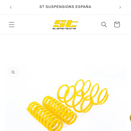
Ir
directamente
ST SUSPENSIONS ESPAÑA
al contenido
Carrito
Ir
directamente
a la
información
del producto