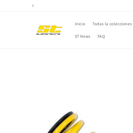
Ir
directamente
al contenido
Inicio
Todas la colecciones
ST News
FAQ
Ir
directamente
a la
información
del producto