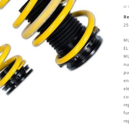
ST
Re
25
MU
EL
MU
nu
pu
en
el
cu
re
fu
re