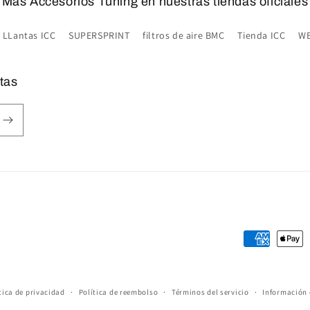
Más Accesorios Tuning en nuestras tiendas oficiales
LLantas ICC
SUPERSPRINT
filtros de aire BMC
Tienda ICC
WE
tas
Formas
de
pago
tica de privacidad
Política de reembolso
Términos del servicio
Información 