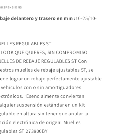
 SUSPENSIONS
baje delantero y trasero en mm :
10-25/10-
ELLES REGULABLES ST
 LOOK QUE QUIERES, SIN COMPROMISO
ELLES DE REBAJE REGULABLES ST Con
estros muelles de rebaje ajustables ST, se
ede lograr un rebaje perfectamente ajustable
 vehículos con o sin amortiguadores
ectrónicos. ¡Esencialmente convierten
alquier suspensión estándar en un kit
gulable en altura sin tener que anular la
nción electrónica de origen! Muelles
gulables ST 273800BY